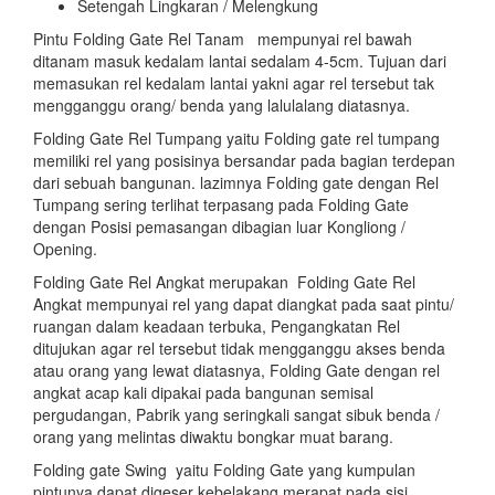
Setengah Lingkaran / Melengkung
Pintu Folding Gate Rel Tanam mempunyai rel bawah
ditanam masuk kedalam lantai sedalam 4-5cm. Tujuan dari
memasukan rel kedalam lantai yakni agar rel tersebut tak
mengganggu orang/ benda yang lalulalang diatasnya.
Folding Gate Rel Tumpang yaitu Folding gate rel tumpang
memiliki rel yang posisinya bersandar pada bagian terdepan
dari sebuah bangunan. lazimnya Folding gate dengan Rel
Tumpang sering terlihat terpasang pada Folding Gate
dengan Posisi pemasangan dibagian luar Kongliong /
Opening.
Folding Gate Rel Angkat merupakan Folding Gate Rel
Angkat mempunyai rel yang dapat diangkat pada saat pintu/
ruangan dalam keadaan terbuka, Pengangkatan Rel
ditujukan agar rel tersebut tidak mengganggu akses benda
atau orang yang lewat diatasnya, Folding Gate dengan rel
angkat acap kali dipakai pada bangunan semisal
pergudangan, Pabrik yang seringkali sangat sibuk benda /
orang yang melintas diwaktu bongkar muat barang.
Folding gate Swing yaitu Folding Gate yang kumpulan
pintunya dapat digeser kebelakang merapat pada sisi