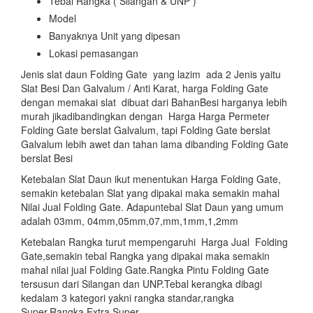
Tebal Rangka ( Silangan & UNP )
Model
Banyaknya Unit yang dipesan
Lokasi pemasangan
Jenis slat daun Folding Gate yang lazim ada 2 Jenis yaitu
Slat Besi Dan Galvalum / Anti Karat, harga Folding Gate
dengan memakai slat dibuat dari BahanBesi harganya lebih
murah jikadibandingkan dengan Harga Harga Permeter
Folding Gate berslat Galvalum, tapi Folding Gate berslat
Galvalum lebih awet dan tahan lama dibanding Folding Gate
berslat Besi
Ketebalan Slat Daun ikut menentukan Harga Folding Gate,
semakin ketebalan Slat yang dipakai maka semakin mahal
Nilai Jual Folding Gate. Adapuntebal Slat Daun yang umum
adalah 03mm, 04mm,05mm,07,mm,1mm,1,2mm
Ketebalan Rangka turut mempengaruhi Harga Jual Folding
Gate,semakin tebal Rangka yang dipakai maka semakin
mahal nilai jual Folding Gate.Rangka Pintu Folding Gate
tersusun dari Silangan dan UNP.Tebal kerangka dibagi
kedalam 3 kategori yakni rangka standar,rangka
Super,Rangka Extra Super.