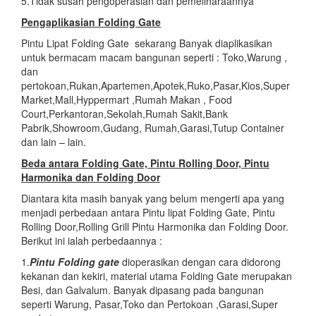
5.Tidak susah pengoperasian dan pemeliharaannya
Pengaplikasian
Folding Gate
Pintu Lipat Folding Gate sekarang Banyak diaplikasikan
untuk bermacam macam bangunan seperti : Toko,Warung ,
dan
pertokoan,Rukan,Apartemen,Apotek,Ruko,Pasar,Kios,Super
Market,Mall,Hyppermart ,Rumah Makan , Food
Court,Perkantoran,Sekolah,Rumah Sakit,Bank
Pabrik,Showroom,Gudang, Rumah,Garasi,Tutup Container
dan lain – lain.
Beda antara Folding Gate, Pintu Rolling Door, Pintu
Harmonika dan Folding Door
Diantara kita masih banyak yang belum mengerti apa yang
menjadi perbedaan antara Pintu lipat Folding Gate, Pintu
Rolling Door,Rolling Grill Pintu Harmonika dan Folding Door.
Berikut ini ialah perbedaannya :
1.
Pintu Folding gate
dioperasikan dengan cara didorong
kekanan dan kekiri, material utama Folding Gate merupakan
Besi, dan Galvalum. Banyak dipasang pada bangunan
seperti Warung, Pasar,Toko dan Pertokoan ,Garasi,Super