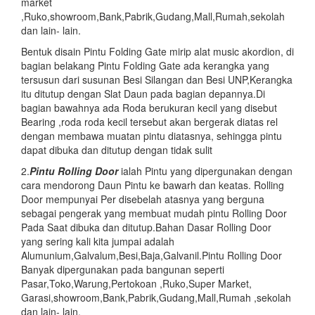
market
,Ruko,showroom,Bank,Pabrik,Gudang,Mall,Rumah,sekolah
dan lain- lain.
Bentuk disain Pintu Folding Gate mirip alat music akordion, di
bagian belakang Pintu Folding Gate ada kerangka yang
tersusun dari susunan Besi Silangan dan Besi UNP,Kerangka
itu ditutup dengan Slat Daun pada bagian depannya.Di
bagian bawahnya ada Roda berukuran kecil yang disebut
Bearing ,roda roda kecil tersebut akan bergerak diatas rel
dengan membawa muatan pintu diatasnya, sehingga pintu
dapat dibuka dan ditutup dengan tidak sulit
2.
Pintu
Rolling Door
ialah Pintu yang dipergunakan dengan
cara mendorong Daun Pintu ke bawarh dan keatas. Rolling
Door mempunyai Per disebelah atasnya yang berguna
sebagai pengerak yang membuat mudah pintu Rolling Door
Pada Saat dibuka dan ditutup.Bahan Dasar Rolling Door
yang sering kali kita jumpai adalah
Alumunium,Galvalum,Besi,Baja,Galvanil.Pintu Rolling Door
Banyak dipergunakan pada bangunan seperti
Pasar,Toko,Warung,Pertokoan ,Ruko,Super Market,
Garasi,showroom,Bank,Pabrik,Gudang,Mall,Rumah ,sekolah
dan lain- lain.