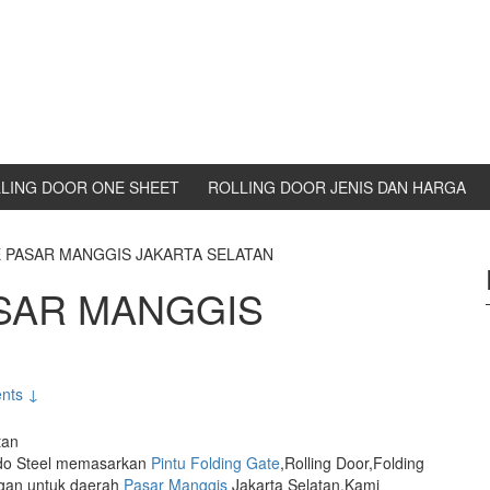
LING DOOR ONE SHEET
ROLLING DOOR JENIS DAN HARGA
 PASAR MANGGIS JAKARTA SELATAN
SAR MANGGIS
nts ↓
ndo Steel memasarkan
Pintu Folding Gate
,Rolling Door,Folding
gan untuk daerah
Pasar Manggis
Jakarta Selatan.Kami