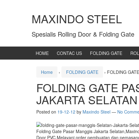
MAXINDO STEEL
Spesialis Rolling Door & Folding Gate
HOME
CONTAC US
FOLDING GATE
ROL
Home
›
FOLDING GATE
›
FOLDING GATE
FOLDING GATE PA
JAKARTA SELATAN
Posted on
19-12-12
by
Maxindo Steel
—
No Comme
Folding Gate Pasar Manggis Jakarta Selatan,Maxi
Door PVC.Melayani order pembuatan dan pemasan