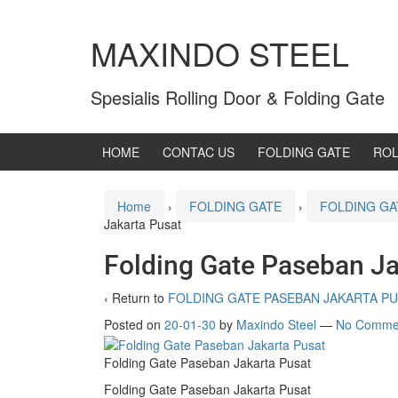
MAXINDO STEEL
Spesialis Rolling Door & Folding Gate
HOME
CONTAC US
FOLDING GATE
ROL
Home
›
FOLDING GATE
›
FOLDING GA
Jakarta Pusat
Folding Gate Paseban Ja
‹ Return to
FOLDING GATE PASEBAN JAKARTA P
Posted on
20-01-30
by
Maxindo Steel
—
No Comme
Folding Gate Paseban Jakarta Pusat
Folding Gate Paseban Jakarta Pusat