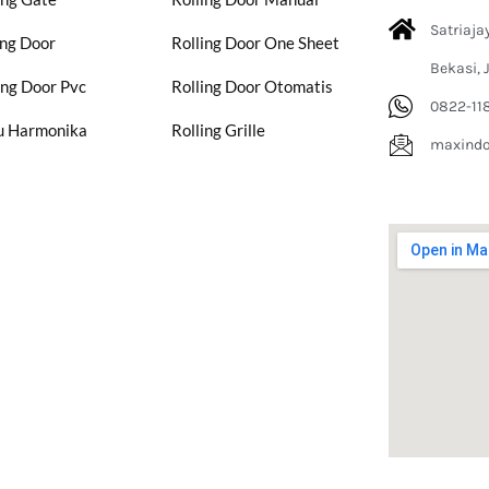
Satriaja
ing Door
Rolling Door One Sheet
Bekasi, 
ing Door Pvc
Rolling Door Otomatis
0822-11
u Harmonika
Rolling Grille
maxind