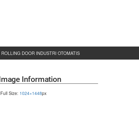
ROLLING DOOR INDUSTRI OTOMATIS
Image Information
Full Size:
1024×1448
px