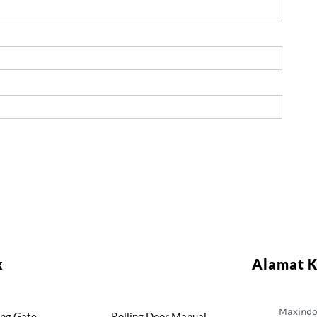
k
Alamat 
Maxindo 
ing Gate
Rolling Door Manual