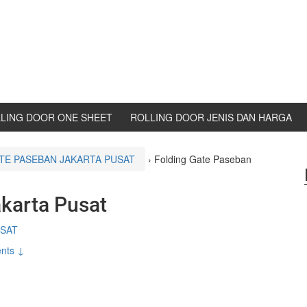
LING DOOR ONE SHEET
ROLLING DOOR JENIS DAN HARGA
TE PASEBAN JAKARTA PUSAT
›
Folding Gate Paseban
karta Pusat
USAT
nts ↓