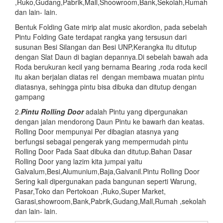
,Ruko,Gudang,Pabrik,Mall,Shoowroom,Bank,Sekolah,Rumah
dan lain- lain.
Bentuk Folding Gate mirip alat music akordion, pada sebelah
Pintu Folding Gate terdapat rangka yang tersusun dari
susunan Besi Silangan dan Besi UNP,Kerangka itu ditutup
dengan Slat Daun di bagian depannya.Di sebelah bawah ada
Roda berukuran kecil yang bernama Bearing ,roda roda kecil
itu akan berjalan diatas rel dengan membawa muatan pintu
diatasnya, sehingga pintu bisa dibuka dan ditutup dengan
gampang
2.
Pintu
Rolling Door
adalah Pintu yang dipergunakan
dengan jalan mendorong Daun Pintu ke bawarh dan keatas.
Rolling Door mempunyai Per dibagian atasnya yang
berfungsi sebagai pengerak yang mempermudah pintu
Rolling Door Pada Saat dibuka dan ditutup.Bahan Dasar
Rolling Door yang lazim kita jumpai yaitu
Galvalum,Besi,Alumunium,Baja,Galvanil.Pintu Rolling Door
Sering kali dipergunakan pada bangunan seperti Warung,
Pasar,Toko dan Pertokoan ,Ruko,Super Market,
Garasi,showroom,Bank,Pabrik,Gudang,Mall,Rumah ,sekolah
dan lain- lain.