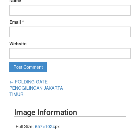
Name
*
Email
*
Website
←
FOLDING GATE
PENGGILINGAN JAKARTA
TIMUR
Image Information
Full Size:
657×1024
px