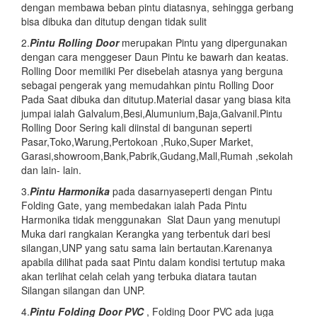
dengan membawa beban pintu diatasnya, sehingga gerbang
bisa dibuka dan ditutup dengan tidak sulit
2.
Pintu
Rolling Door
merupakan Pintu yang dipergunakan
dengan cara menggeser Daun Pintu ke bawarh dan keatas.
Rolling Door memiliki Per disebelah atasnya yang berguna
sebagai pengerak yang memudahkan pintu Rolling Door
Pada Saat dibuka dan ditutup.Material dasar yang biasa kita
jumpai ialah Galvalum,Besi,Alumunium,Baja,Galvanil.Pintu
Rolling Door Sering kali diinstal di bangunan seperti
Pasar,Toko,Warung,Pertokoan ,Ruko,Super Market,
Garasi,showroom,Bank,Pabrik,Gudang,Mall,Rumah ,sekolah
dan lain- lain.
3.
Pintu Harmonika
pada dasarnyaseperti dengan Pintu
Folding Gate, yang membedakan ialah Pada Pintu
Harmonika tidak menggunakan Slat Daun yang menutupi
Muka dari rangkaian Kerangka yang terbentuk dari besi
silangan,UNP yang satu sama lain bertautan.Karenanya
apabila dilihat pada saat Pintu dalam kondisi tertutup maka
akan terlihat celah celah yang terbuka diatara tautan
Silangan silangan dan UNP.
4.
Pintu Folding Door PVC
, Folding Door PVC ada juga