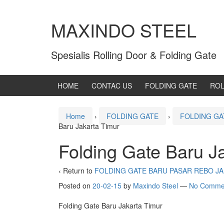
MAXINDO STEEL
Spesialis Rolling Door & Folding Gate
HOME
CONTAC US
FOLDING GATE
ROL
Home
›
FOLDING GATE
›
FOLDING GA
Baru Jakarta Timur
Folding Gate Baru J
‹ Return to
FOLDING GATE BARU PASAR REBO J
Posted on
20-02-15
by
Maxindo Steel
—
No Comme
Folding Gate Baru Jakarta Timur