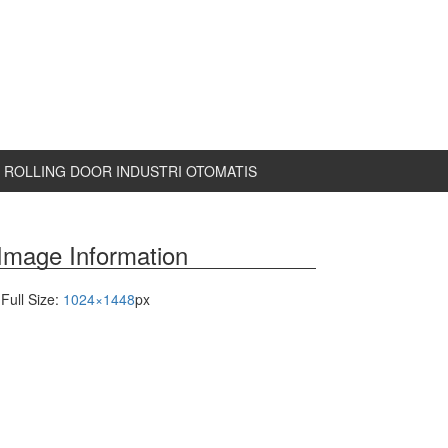
ROLLING DOOR INDUSTRI OTOMATIS
Image Information
Full Size:
1024×1448
px