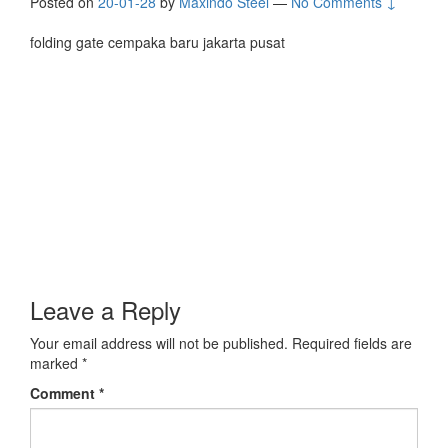
Posted on
20-01-28
by
Maxindo Steel
—
No Comments ↓
folding gate cempaka baru jakarta pusat
Leave a Reply
Your email address will not be published.
Required fields are
marked
*
Comment
*