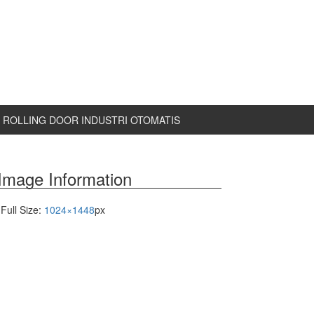
ROLLING DOOR INDUSTRI OTOMATIS
Image Information
Full Size:
1024×1448
px