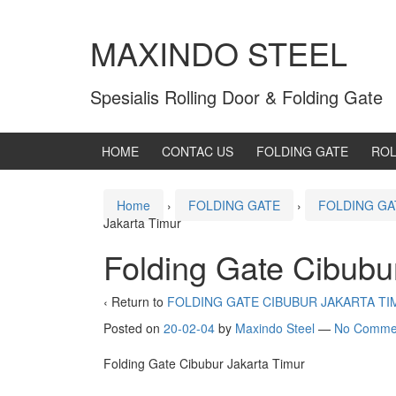
MAXINDO STEEL
Spesialis Rolling Door & Folding Gate
HOME
CONTAC US
FOLDING GATE
ROL
Home
›
FOLDING GATE
›
FOLDING GA
Jakarta Timur
Folding Gate Cibubu
‹ Return to
FOLDING GATE CIBUBUR JAKARTA TI
Posted on
20-02-04
by
Maxindo Steel
—
No Comme
Folding Gate Cibubur Jakarta Timur