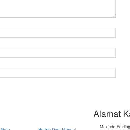
Alamat K
Maxindo Folding 
 Gate
Rolling Door Manual