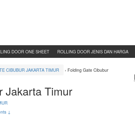
LING DOOR ONE SHEET
ROLLING DOOR JENIS DAN HARGA
TE CIBUBUR JAKARTA TIMUR
›
Folding Gate Cibubur
r Jakarta Timur
MUR
nts ↓