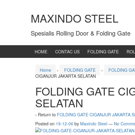
MAXINDO STEEL
Spesialis Rolling Door & Folding Gate
HOME
CONTAC US
FOLDING GATE
ROL
Home
›
FOLDING GATE
›
FOLDING GA
CIGANJUR JAKARTA SELATAN
FOLDING GATE CI
SELATAN
‹ Return to
FOLDING GATE CIGANJUR JAKARTA S
Posted on
19-12-06
by
Maxindo Steel
—
No Comme