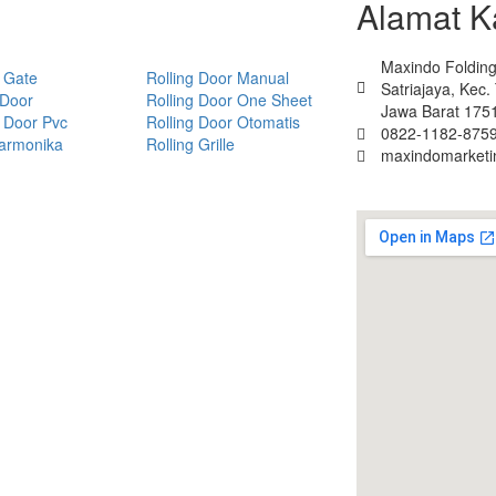
Alamat K
Maxindo Folding 
 Gate
Rolling Door Manual
Satriajaya, Kec
 Door
Rolling Door One Sheet
Jawa Barat 175
 Door Pvc
Rolling Door Otomatis
0822-1182-8759
Harmonika
Rolling Grille
maxindomarket