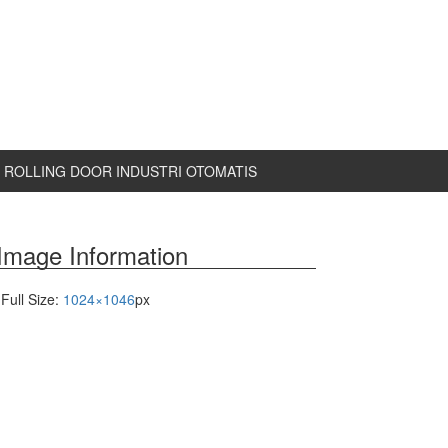
ROLLING DOOR INDUSTRI OTOMATIS
Image Information
Full Size:
1024×1046
px