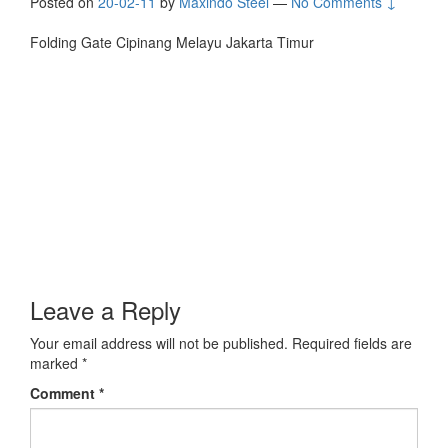
Posted on
20-02-11
by
Maxindo Steel
—
No Comments ↓
Folding Gate Cipinang Melayu Jakarta Timur
Leave a Reply
Your email address will not be published.
Required fields are
marked
*
Comment
*