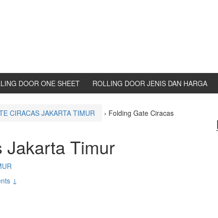
LING DOOR ONE SHEET
ROLLING DOOR JENIS DAN HARGA
TE CIRACAS JAKARTA TIMUR
›
Folding Gate Ciracas
s Jakarta Timur
MUR
nts ↓