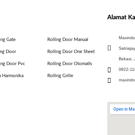
Alamat K
Maxindo 
ing Gate
Rolling Door Manual
Satriaja
ing Door
Rolling Door One Sheet
Bekasi,
ing Door Pvc
Rolling Door Otomatis
0822-11
u Harmonika
Rolling Grille
maxindo