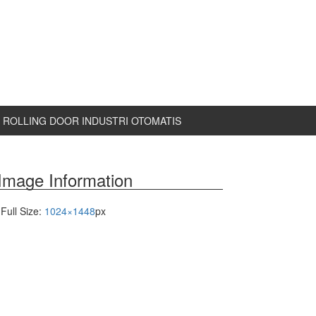
ROLLING DOOR INDUSTRI OTOMATIS
Image Information
Full Size:
1024×1448
px