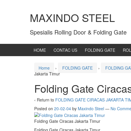
MAXINDO STEEL
Spesialis Rolling Door & Folding Gate
HOME
CONTAC US
FOLDING GATE
ROL
Home
›
FOLDING GATE
›
FOLDING GA
Jakarta Timur
Folding Gate Ciraca
‹ Return to
FOLDING GATE CIRACAS JAKARTA TI
Posted on
20-02-04
by
Maxindo Steel
—
No Comme
Folding Gate Ciracas Jakarta Timur
Folding Gate Ciracas Jakarta Timur