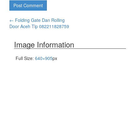
←
Folding Gate Dan Rolling
Door Aceh Tlp 082211828759
Image Information
Full Size:
640×905
px