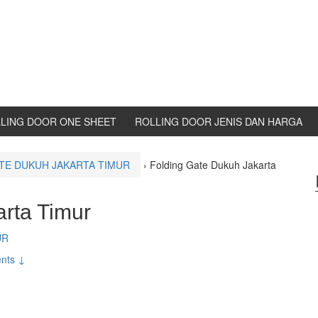
LING DOOR ONE SHEET
ROLLING DOOR JENIS DAN HARGA
TE DUKUH JAKARTA TIMUR
›
Folding Gate Dukuh Jakarta
rta Timur
UR
nts ↓