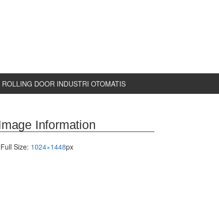
ROLLING DOOR INDUSTRI OTOMATIS
Image Information
Full Size:
1024×1448
px