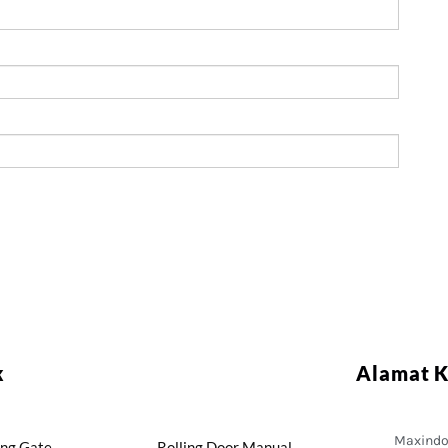
k
Alamat 
Maxindo 
ing Gate
Rolling Door Manual