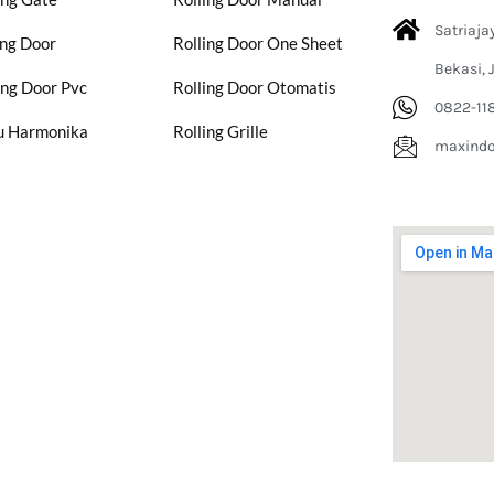
Satriaja
ing Door
Rolling Door One Sheet
Bekasi, 
ing Door Pvc
Rolling Door Otomatis
0822-11
u Harmonika
Rolling Grille
maxind