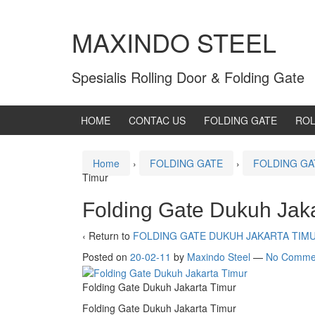
MAXINDO STEEL
Spesialis Rolling Door & Folding Gate
HOME
CONTAC US
FOLDING GATE
ROL
Home
›
FOLDING GATE
›
FOLDING GA
Timur
Folding Gate Dukuh Jaka
‹ Return to
FOLDING GATE DUKUH JAKARTA TIM
Posted on
20-02-11
by
Maxindo Steel
—
No Comme
Folding Gate Dukuh Jakarta Timur
Folding Gate Dukuh Jakarta Timur