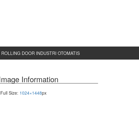
ROLLING DOOR INDUSTRI OTOMATIS
Image Information
Full Size:
1024×1448
px