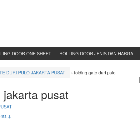
LING DOOR ONE SHEET
ROLLING DOOR JENIS DAN HARGA
TE DURI PULO JAKARTA PUSAT
›
folding gate duri pulo
o jakarta pusat
PUSAT
nts ↓