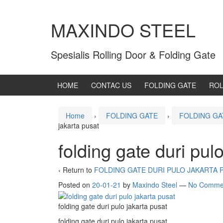
MAXINDO STEEL
Spesialis Rolling Door & Folding Gate
HOME
CONTAC US
FOLDING GATE
ROL
Home
›
FOLDING GATE
›
FOLDING GA
jakarta pusat
folding gate duri pul
‹ Return to
FOLDING GATE DURI PULO JAKARTA 
Posted on
20-01-21
by
Maxindo Steel
—
No Comme
folding gate duri pulo jakarta pusat
folding gate duri pulo jakarta pusat