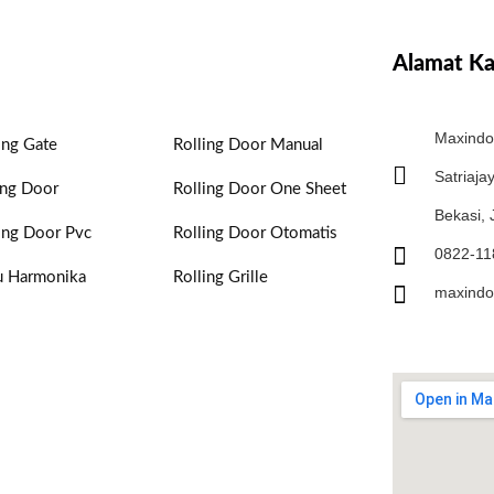
Alamat K
Maxindo 
ing Gate
Rolling Door Manual
Satriaja
ing Door
Rolling Door One Sheet
Bekasi,
ing Door Pvc
Rolling Door Otomatis
0822-11
u Harmonika
Rolling Grille
maxindo