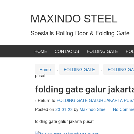
MAXINDO STEEL
Spesialis Rolling Door & Folding Gate
HOME
CONTAC US
FOLDING GATE
ROL
Home
›
FOLDING GATE
›
FOLDING GA
pusat
folding gate galur jakart
‹ Return to
FOLDING GATE GALUR JAKARTA PUS
Posted on
20-01-23
by
Maxindo Steel
—
No Comme
folding gate galur jakarta pusat