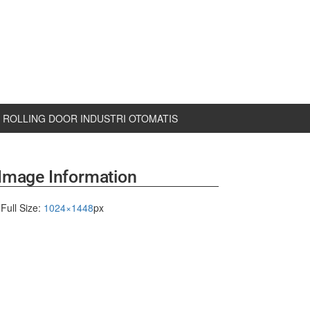
ROLLING DOOR INDUSTRI OTOMATIS
Image Information
Full Size:
1024×1448
px