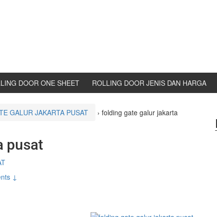
LING DOOR ONE SHEET
ROLLING DOOR JENIS DAN HARGA
TE GALUR JAKARTA PUSAT
›
folding gate galur jakarta
a pusat
AT
nts ↓