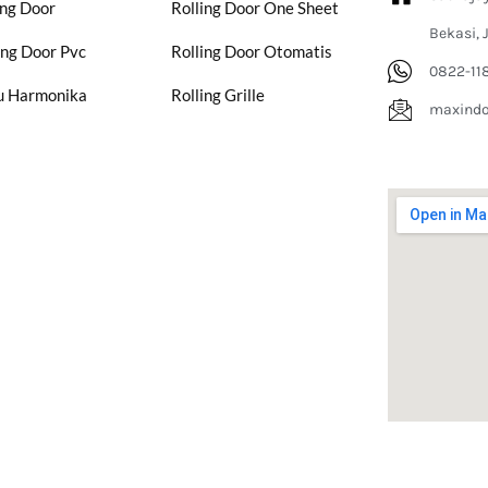
ing Door
Rolling Door One Sheet
Bekasi, 
ing Door Pvc
Rolling Door Otomatis
0822-11
u Harmonika
Rolling Grille
maxind