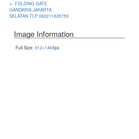
←
FOLDING GATE
GANDARIA JAKARTA
SELATAN TLP 082211828759
Image Information
Full Size:
912×1468
px