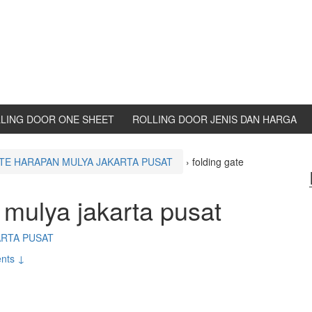
LING DOOR ONE SHEET
ROLLING DOOR JENIS DAN HARGA
TE HARAPAN MULYA JAKARTA PUSAT
›
folding gate
 mulya jakarta pusat
ARTA PUSAT
nts ↓