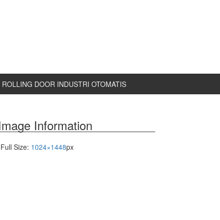
ROLLING DOOR INDUSTRI OTOMATIS
Image Information
Full Size:
1024×1448
px