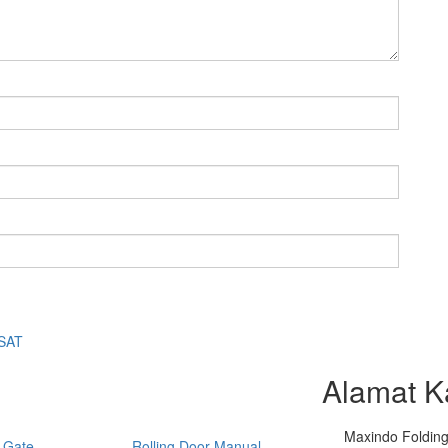
SAT
Alamat K
Maxindo Folding 
 Gate
Rolling Door Manual