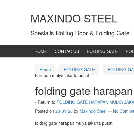
MAXINDO STEEL
Spesialis Rolling Door & Folding Gate
HOME
CONTAC US
FOLDING GATE
ROL
Home
›
FOLDING GATE
›
FOLDING GA
harapan mulya jakarta pusat
folding gate harapan
‹ Return to
FOLDING GATE HARAPAN MULYA JAK
Posted on
20-01-26
by
Maxindo Steel
—
No Comme
folding gate harapan mulya jakarta pusat