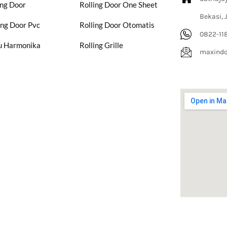
ing Door
Rolling Door One Sheet
Bekasi, 
ing Door Pvc
Rolling Door Otomatis
0822-11
u Harmonika
Rolling Grille
maxind