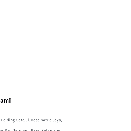
Kami
Folding Gate, Jl. Desa Satria Jaya,
ya, Kec. Tambun Utara, Kabupaten