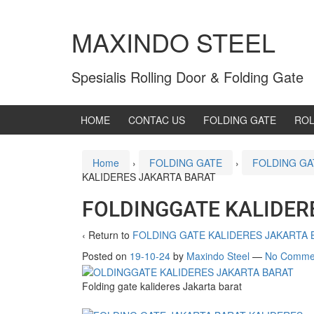
MAXINDO STEEL
Spesialis Rolling Door & Folding Gate
HOME
CONTAC US
FOLDING GATE
ROL
Home
›
FOLDING GATE
›
FOLDING GA
KALIDERES JAKARTA BARAT
FOLDINGGATE KALIDER
‹ Return to
FOLDING GATE KALIDERES JAKARTA 
Posted on
19-10-24
by
Maxindo Steel
—
No Comme
Folding gate kalideres Jakarta barat