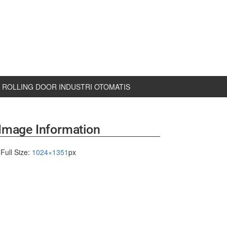
ROLLING DOOR INDUSTRI OTOMATIS
Image Information
Full Size:
1024×1351
px