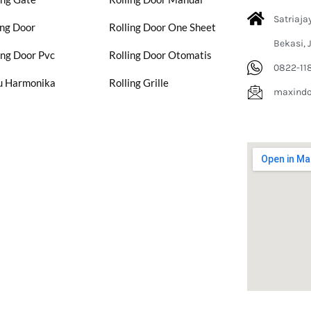
Satriaja
ing Door
Rolling Door One Sheet
Bekasi, 
ing Door Pvc
Rolling Door Otomatis
0822-11
u Harmonika
Rolling Grille
maxind