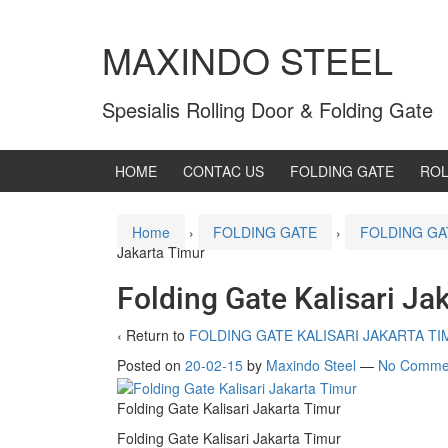
MAXINDO STEEL
Spesialis Rolling Door & Folding Gate
HOME
CONTAC US
FOLDING GATE
ROL
Home
›
FOLDING GATE
›
FOLDING GA
Jakarta Timur
Folding Gate Kalisari Ja
‹ Return to
FOLDING GATE KALISARI JAKARTA T
Posted on
20-02-15
by
Maxindo Steel
—
No Comme
Folding Gate Kalisari Jakarta Timur
Folding Gate Kalisari Jakarta Timur