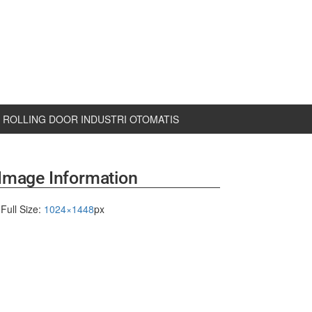
ROLLING DOOR INDUSTRI OTOMATIS
Image Information
Full Size:
1024×1448
px