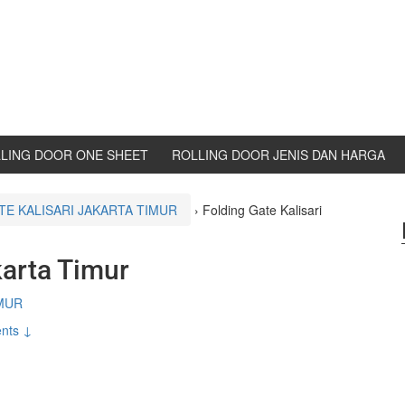
LING DOOR ONE SHEET
ROLLING DOOR JENIS DAN HARGA
TE KALISARI JAKARTA TIMUR
›
Folding Gate Kalisari
karta Timur
IMUR
nts ↓