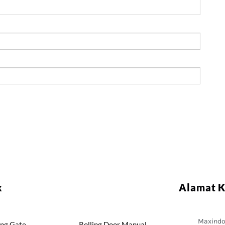
k
Alamat 
Maxindo 
ing Gate
Rolling Door Manual