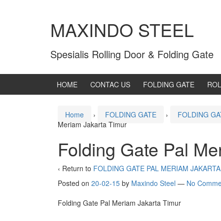
MAXINDO STEEL
Spesialis Rolling Door & Folding Gate
HOME
CONTAC US
FOLDING GATE
ROL
Home
›
FOLDING GATE
›
FOLDING GA
Meriam Jakarta Timur
Folding Gate Pal Me
‹ Return to
FOLDING GATE PAL MERIAM JAKARTA
Posted on
20-02-15
by
Maxindo Steel
—
No Comme
Folding Gate Pal Meriam Jakarta Timur