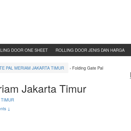
LING DOOR ONE SHEET
ROLLING DOOR JENIS DAN HARGA
TE PAL MERIAM JAKARTA TIMUR
›
Folding Gate Pal
riam Jakarta Timur
 TIMUR
nts ↓