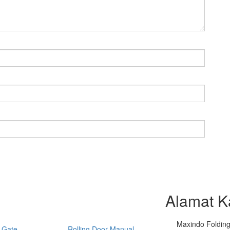
Alamat K
Maxindo Folding 
 Gate
Rolling Door Manual