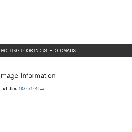
ROLLING DOOR INDUSTRI OTOMATIS
Image Information
Full Size:
1024×1448
px