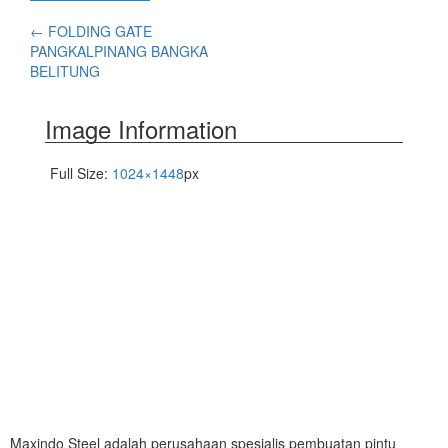
←
FOLDING GATE
PANGKALPINANG BANGKA
BELITUNG
Image Information
Full Size:
1024×1448
px
Maxindo Steel adalah perusahaan spesialis pembuatan pintu