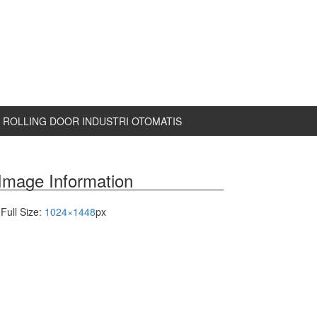
ROLLING DOOR INDUSTRI OTOMATIS
Image Information
Full Size:
1024×1448
px