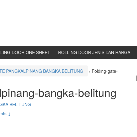
LING DOOR ONE SHEET
ROLLING DOOR JENIS DAN HARGA
TE PANGKALPINANG BANGKA BELITUNG
›
Folding-gate-
lpinang-bangka-belitung
GKA BELITUNG
nts ↓