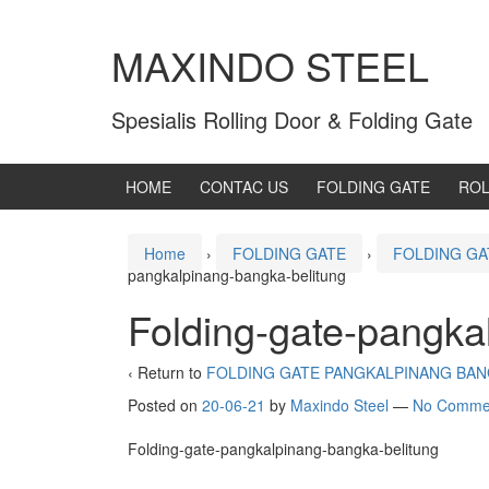
MAXINDO STEEL
Spesialis Rolling Door & Folding Gate
HOME
CONTAC US
FOLDING GATE
ROL
Home
›
FOLDING GATE
›
FOLDING GA
pangkalpinang-bangka-belitung
Folding-gate-pangka
‹ Return to
FOLDING GATE PANGKALPINANG BAN
Posted on
20-06-21
by
Maxindo Steel
—
No Comme
Folding-gate-pangkalpinang-bangka-belitung