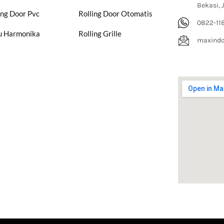
Bekasi, 
ing Door Pvc
Rolling Door Otomatis
0822-11
u Harmonika
Rolling Grille
maxind