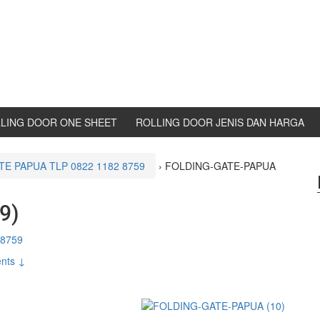
LING DOOR ONE SHEET
ROLLING DOOR JENIS DAN HARGA
E PAPUA TLP 0822 1182 8759
›
FOLDING-GATE-PAPUA
9)
 8759
nts ↓