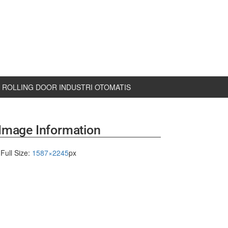
ROLLING DOOR INDUSTRI OTOMATIS
Image Information
Full Size:
1587×2245
px