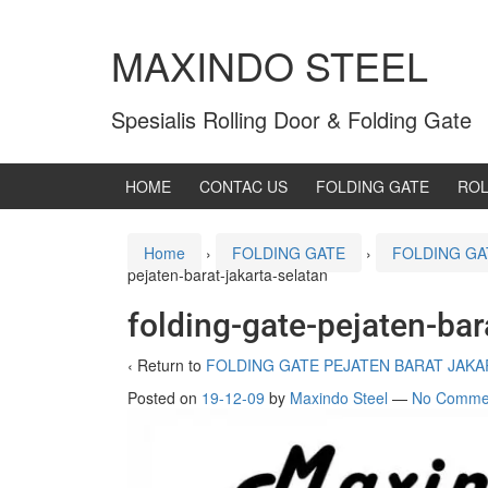
MAXINDO STEEL
Spesialis Rolling Door & Folding Gate
HOME
CONTAC US
FOLDING GATE
ROL
Home
›
FOLDING GATE
›
FOLDING GA
pejaten-barat-jakarta-selatan
folding-gate-pejaten-bar
‹ Return to
FOLDING GATE PEJATEN BARAT JAKA
Posted on
19-12-09
by
Maxindo Steel
—
No Comme