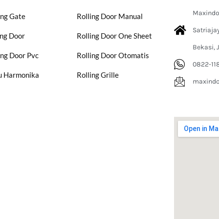
Maxindo 
ing Gate
Rolling Door Manual
Satriaja
ing Door
Rolling Door One Sheet
Bekasi, 
ing Door Pvc
Rolling Door Otomatis
0822-11
u Harmonika
Rolling Grille
maxind