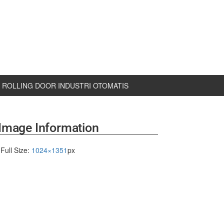
ROLLING DOOR INDUSTRI OTOMATIS
Image Information
Full Size:
1024×1351
px