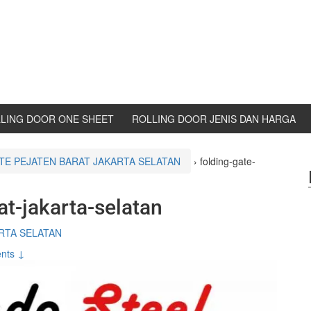
LING DOOR ONE SHEET
ROLLING DOOR JENIS DAN HARGA
TE PEJATEN BARAT JAKARTA SELATAN
›
folding-gate-
at-jakarta-selatan
RTA SELATAN
nts ↓