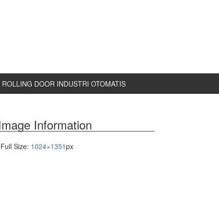
ROLLING DOOR INDUSTRI OTOMATIS
Image Information
Full Size:
1024×1351
px