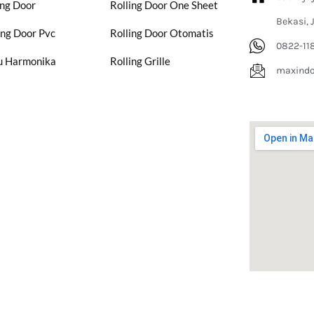
ing Door
Rolling Door One Sheet
Bekasi, 
ing Door Pvc
Rolling Door Otomatis
0822-11
u Harmonika
Rolling Grille
maxind