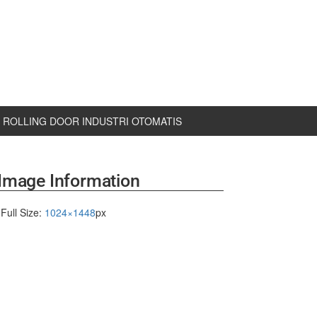
ROLLING DOOR INDUSTRI OTOMATIS
Image Information
Full Size:
1024×1448
px