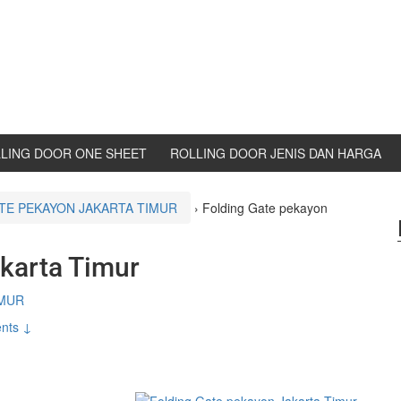
LING DOOR ONE SHEET
ROLLING DOOR JENIS DAN HARGA
TE PEKAYON JAKARTA TIMUR
›
Folding Gate pekayon
karta Timur
IMUR
nts ↓