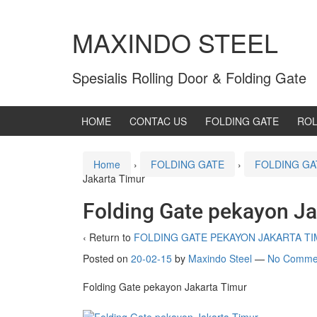
MAXINDO STEEL
Spesialis Rolling Door & Folding Gate
HOME
CONTAC US
FOLDING GATE
ROL
Home
›
FOLDING GATE
›
FOLDING GA
Jakarta Timur
Folding Gate pekayon Ja
‹ Return to
FOLDING GATE PEKAYON JAKARTA T
Posted on
20-02-15
by
Maxindo Steel
—
No Comme
Folding Gate pekayon Jakarta Timur