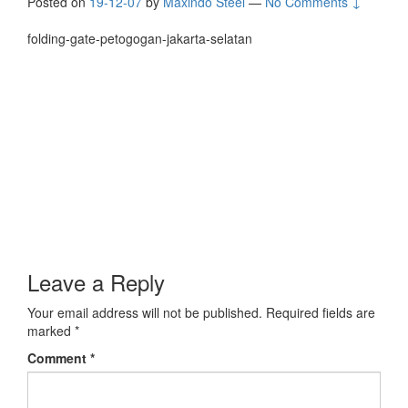
Posted on
19-12-07
by
Maxindo Steel
—
No Comments ↓
folding-gate-petogogan-jakarta-selatan
Leave a Reply
Your email address will not be published.
Required fields are
marked
*
Comment
*