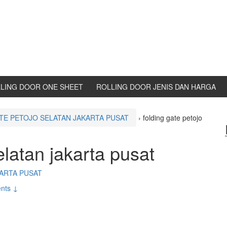
LING DOOR ONE SHEET
ROLLING DOOR JENIS DAN HARGA
TE PETOJO SELATAN JAKARTA PUSAT
›
folding gate petojo
elatan jakarta pusat
ARTA PUSAT
nts ↓