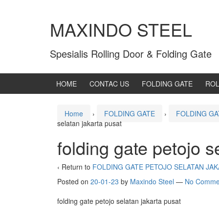
MAXINDO STEEL
Spesialis Rolling Door & Folding Gate
HOME
CONTAC US
FOLDING GATE
ROL
Home
›
FOLDING GATE
›
FOLDING GA
selatan jakarta pusat
folding gate petojo s
‹ Return to
FOLDING GATE PETOJO SELATAN JAK
Posted on
20-01-23
by
Maxindo Steel
—
No Comme
folding gate petojo selatan jakarta pusat