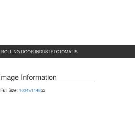
ROLLING DOOR INDUSTRI OTOMATIS
Image Information
Full Size:
1024×1448
px