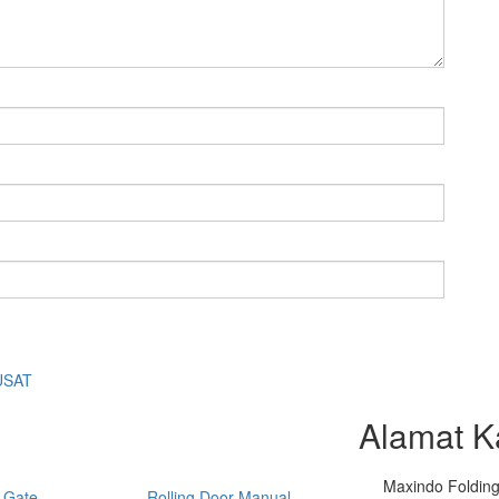
USAT
Alamat K
Maxindo Folding 
 Gate
Rolling Door Manual