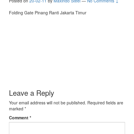
Posted on
20-02-11
by
Maxindo Steel
—
No Comments ↓
Folding Gate Pinang Ranti Jakarta Timur
Leave a Reply
Your email address will not be published.
Required fields are
marked
*
Comment
*