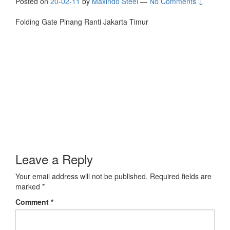
Posted on
20-02-11
by
Maxindo Steel
—
No Comments ↓
Folding Gate Pinang Ranti Jakarta Timur
Leave a Reply
Your email address will not be published.
Required fields are
marked
*
Comment
*