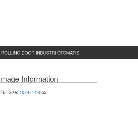
ROLLING DOOR INDUSTRI OTOMATIS
Image Information
Full Size:
1024×1448
px