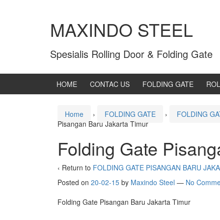
MAXINDO STEEL
Spesialis Rolling Door & Folding Gate
HOME
CONTAC US
FOLDING GATE
ROL
Home
›
FOLDING GATE
›
FOLDING GA
Pisangan Baru Jakarta Timur
Folding Gate Pisang
‹ Return to
FOLDING GATE PISANGAN BARU JAK
Posted on
20-02-15
by
Maxindo Steel
—
No Comme
Folding Gate Pisangan Baru Jakarta Timur