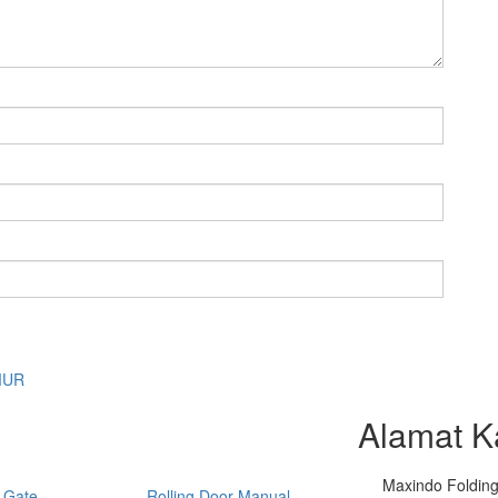
MUR
Alamat K
Maxindo Folding 
 Gate
Rolling Door Manual