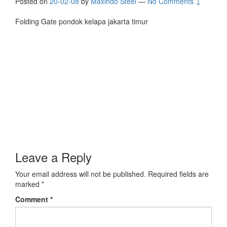
Posted on
20-02-08
by
Maxindo Steel
—
No Comments ↓
Folding Gate pondok kelapa jakarta timur
Leave a Reply
Your email address will not be published.
Required fields are
marked
*
Comment
*