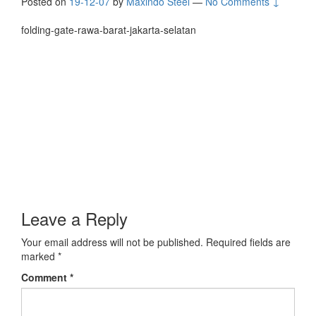
Posted on
19-12-07
by
Maxindo Steel
—
No Comments ↓
folding-gate-rawa-barat-jakarta-selatan
Leave a Reply
Your email address will not be published.
Required fields are
marked
*
Comment
*