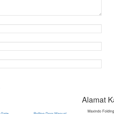
R
Alamat K
Maxindo Folding 
 Gate
Rolling Door Manual