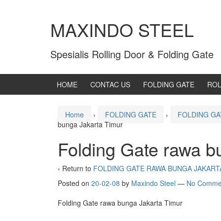
MAXINDO STEEL
Spesialis Rolling Door & Folding Gate
HOME
CONTAC US
FOLDING GATE
ROL
Home
›
FOLDING GATE
›
FOLDING GA
bunga Jakarta Timur
Folding Gate rawa b
‹ Return to
FOLDING GATE RAWA BUNGA JAKART
Posted on
20-02-08
by
Maxindo Steel
—
No Comme
Folding Gate rawa bunga Jakarta Timur