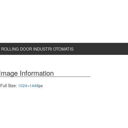
ROLLING DOOR INDUSTRI OTOMATIS
Image Information
Full Size:
1024×1448
px