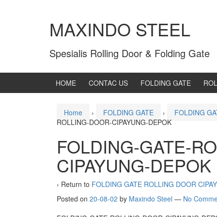
MAXINDO STEEL
Spesialis Rolling Door & Folding Gate
HOME
CONTAC US
FOLDING GATE
ROL
Home
›
FOLDING GATE
›
FOLDING GA
ROLLING-DOOR-CIPAYUNG-DEPOK
FOLDING-GATE-RO
CIPAYUNG-DEPOK
‹ Return to
FOLDING GATE ROLLING DOOR CIPA
Posted on
20-08-02
by
Maxindo Steel
—
No Comme