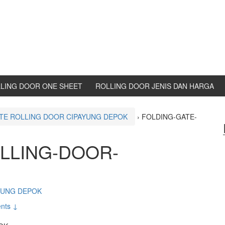
LING DOOR ONE SHEET
ROLLING DOOR JENIS DAN HARGA
TE ROLLING DOOR CIPAYUNG DEPOK
›
FOLDING-GATE-
LLING-DOOR-
YUNG DEPOK
nts ↓