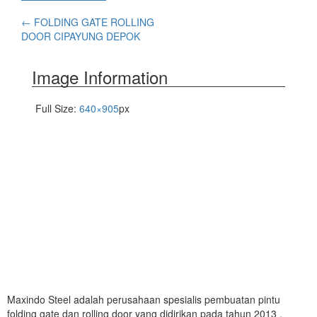
←
FOLDING GATE ROLLING
DOOR CIPAYUNG DEPOK
Image Information
Full Size:
640×905
px
Maxindo Steel adalah perusahaan spesialis pembuatan pintu
folding gate dan rolling door yang didirikan pada tahun 2013 ,