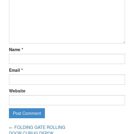
Name
*
Email
*
Website
←
FOLDING GATE ROLLING
DOOR CURUG DEPOK