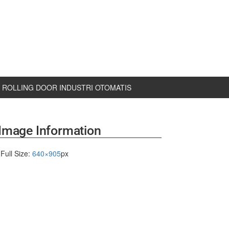
ROLLING DOOR INDUSTRI OTOMATIS
Image Information
Full Size:
640×905
px