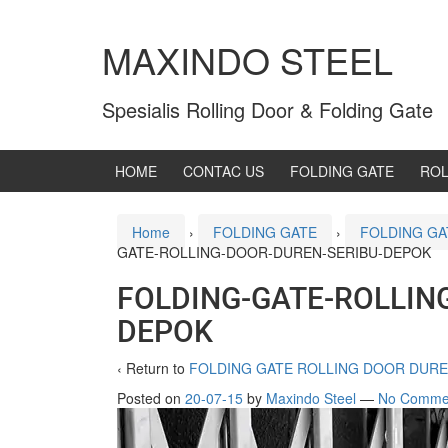
MAXINDO STEEL
Spesialis Rolling Door & Folding Gate
HOME
CONTAC US
FOLDING GATE
ROL
Home
›
FOLDING GATE
›
FOLDING GA
GATE-ROLLING-DOOR-DUREN-SERIBU-DEPOK
FOLDING-GATE-ROLLIN
DEPOK
‹ Return to
FOLDING GATE ROLLING DOOR DURE
Posted on
20-07-15
by
Maxindo Steel
—
No Comme