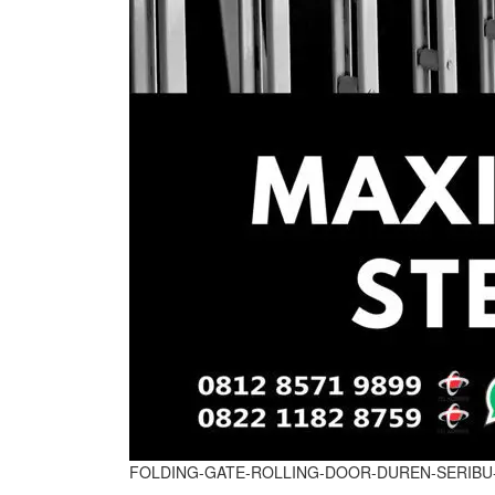
FOLDING-GATE-ROLLING-DOOR-DUREN-SERIBU