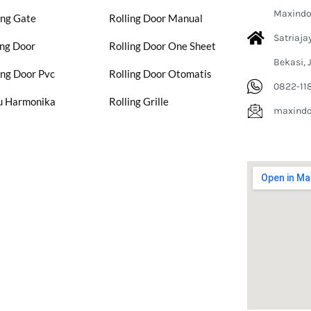
Maxindo 
ing Gate
Rolling Door Manual
Satriaja
ing Door
Rolling Door One Sheet
Bekasi, 
ing Door Pvc
Rolling Door Otomatis
0822-11
u Harmonika
Rolling Grille
maxind