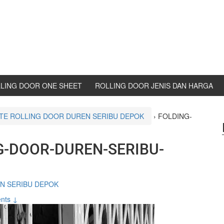
LING DOOR ONE SHEET
ROLLING DOOR JENIS DAN HARGA
TE ROLLING DOOR DUREN SERIBU DEPOK
›
FOLDING-
G-DOOR-DUREN-SERIBU-
N SERIBU DEPOK
nts ↓