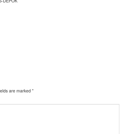
S-DEPOK
ields are marked
*