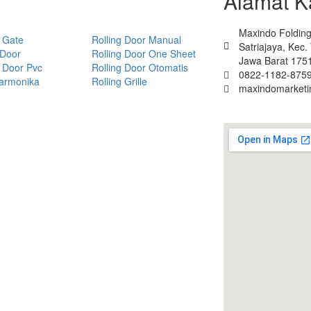
Alamat K
Maxindo Folding 
 Gate
Rolling Door Manual
Satriajaya, Kec
 Door
Rolling Door One Sheet
Jawa Barat 175
 Door Pvc
Rolling Door Otomatis
0822-1182-8759
Harmonika
Rolling Grille
maxindomarket