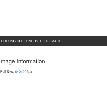
ROLLING DOOR INDUSTRI OTOMATIS
Image Information
Full Size:
640×905
px