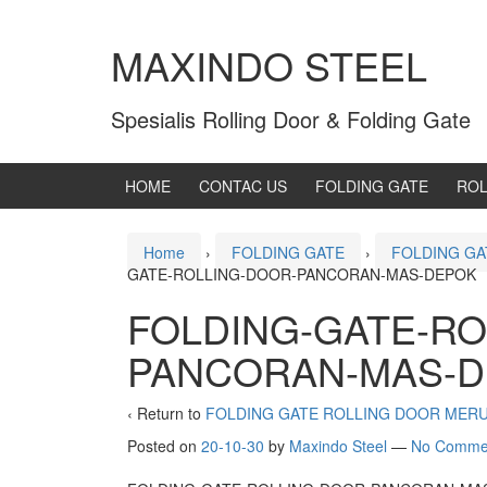
MAXINDO STEEL
Spesialis Rolling Door & Folding Gate
HOME
CONTAC US
FOLDING GATE
ROL
Home
›
FOLDING GATE
›
FOLDING G
GATE-ROLLING-DOOR-PANCORAN-MAS-DEPOK
FOLDING-GATE-RO
PANCORAN-MAS-
‹ Return to
FOLDING GATE ROLLING DOOR MER
Posted on
20-10-30
by
Maxindo Steel
—
No Comme