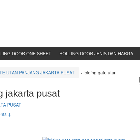
LING DOOR ONE SHEET
ROLLING DOOR JENIS DAN HARGA
TE UTAN PANJANG JAKARTA PUSAT
›
folding gate utan
g jakarta pusat
RTA PUSAT
nts ↓