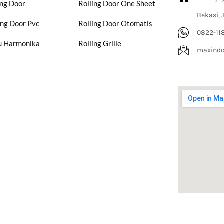
ing Door
Rolling Door One Sheet
Bekasi, 
ing Door Pvc
Rolling Door Otomatis
0822-11
u Harmonika
Rolling Grille
maxind