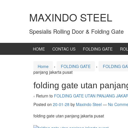
MAXINDO STEEL
Spesialis Rolling Door & Folding Gate
HOME
CONTAC US
FOLDING GATE
ROL
Home
›
FOLDING GATE
›
FOLDING GA
panjang jakarta pusat
folding gate utan panjan
‹ Return to
FOLDING GATE UTAN PANJANG JAKA
Posted on
20-01-28
by
Maxindo Steel
—
No Comme
folding gate utan panjang jakarta pusat