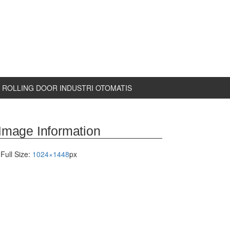
ROLLING DOOR INDUSTRI OTOMATIS
Image Information
Full Size:
1024×1448
px