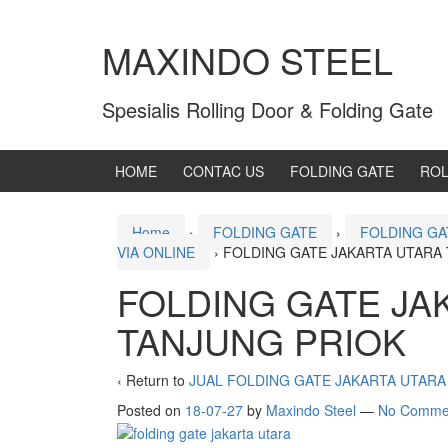
MAXINDO STEEL
Spesialis Rolling Door & Folding Gate
HOME
CONTAC US
FOLDING GATE
ROL
Home
›
FOLDING GATE
›
FOLDING GA
VIA ONLINE
›
FOLDING GATE JAKARTA UTARA
FOLDING GATE JA
TANJUNG PRIOK
‹ Return to
JUAL FOLDING GATE JAKARTA UTARA 
Posted on
18-07-27
by
Maxindo Steel
—
No Comme