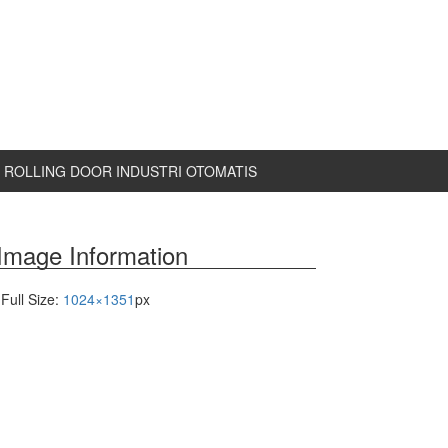
ROLLING DOOR INDUSTRI OTOMATIS
Image Information
Full Size:
1024×1351
px