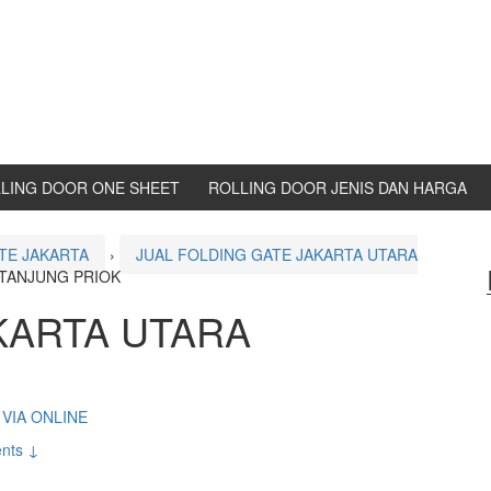
LING DOOR ONE SHEET
ROLLING DOOR JENIS DAN HARGA
TE JAKARTA
›
JUAL FOLDING GATE JAKARTA UTARA
 TANJUNG PRIOK
KARTA UTARA
VIA ONLINE
nts ↓