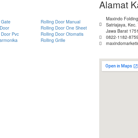
Alamat K
Maxindo Folding 
 Gate
Rolling Door Manual
Satriajaya, Kec
 Door
Rolling Door One Sheet
Jawa Barat 175
 Door Pvc
Rolling Door Otomatis
0822-1182-8759
Harmonika
Rolling Grille
maxindomarket