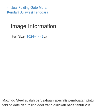
←
Jual Folding Gate Murah
Kendari Sulawesi Tenggara
Image Information
Full Size:
1024×1448
px
Maxindo Steel adalah perusahaan spesialis pembuatan pintu
folding gate dan rolling door yang didirikan pada tahun 2013 ,