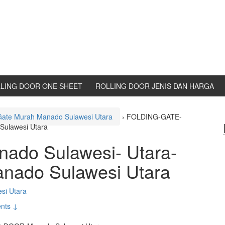
LING DOOR ONE SHEET
ROLLING DOOR JENIS DAN HARGA
 Gate Murah Manado Sulawesi Utara
›
FOLDING-GATE-
ulawesi Utara
do Sulawesi- Utara-
ado Sulawesi Utara
si Utara
nts ↓