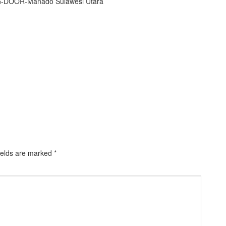
-DOOR-Manado Sulawesi Utara
ields are marked
*