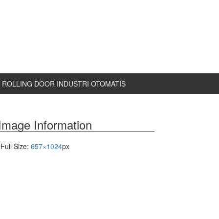
ROLLING DOOR INDUSTRI OTOMATIS
Image Information
Full Size:
657×1024
px