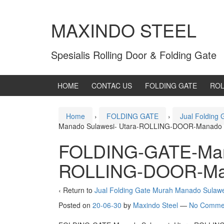
MAXINDO STEEL
Spesialis Rolling Door & Folding Gate
HOME
CONTAC US
FOLDING GATE
ROL
Home
›
FOLDING GATE
›
Jual Folding
Manado Sulawesi- Utara-ROLLING-DOOR-Manado S
FOLDING-GATE-Mana
ROLLING-DOOR-Man
‹ Return to
Jual Folding Gate Murah Manado Sulawe
Posted on
20-06-30
by
Maxindo Steel
—
No Comme