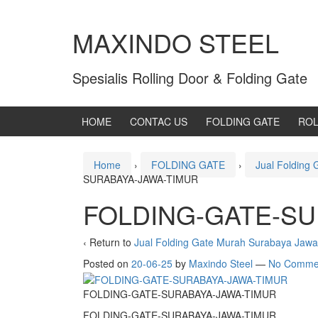
MAXINDO STEEL
Spesialis Rolling Door & Folding Gate
HOME
CONTAC US
FOLDING GATE
ROL
Home
›
FOLDING GATE
›
Jual Folding
SURABAYA-JAWA-TIMUR
FOLDING-GATE-SU
‹ Return to
Jual Folding Gate Murah Surabaya Jawa
Posted on
20-06-25
by
Maxindo Steel
—
No Comme
FOLDING-GATE-SURABAYA-JAWA-TIMUR
FOLDING-GATE-SURABAYA-JAWA-TIMUR