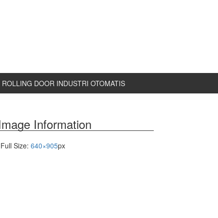
ROLLING DOOR INDUSTRI OTOMATIS
Image Information
Full Size:
640×905
px