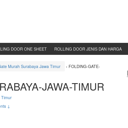
LING DOOR ONE SHEET
ROLLING DOOR JENIS DAN HARGA
 Gate Murah Surabaya Jawa Timur
›
FOLDING-GATE-
RABAYA-JAWA-TIMUR
 Timur
nts ↓