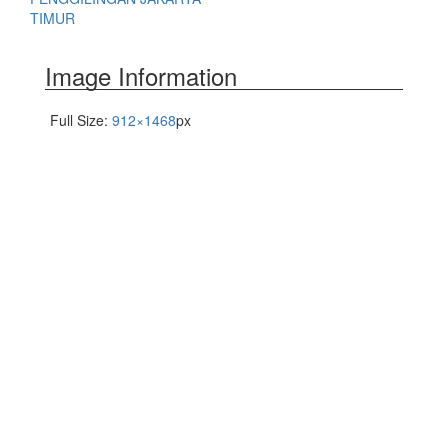
TIMUR
Image Information
Full Size:
912×1468
px