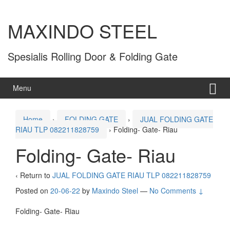
MAXINDO STEEL
Spesialis Rolling Door & Folding Gate
Menu
Home
›
FOLDING GATE
›
JUAL FOLDING GATE
RIAU TLP 082211828759
›
Folding- Gate- Riau
Folding- Gate- Riau
‹ Return to
JUAL FOLDING GATE RIAU TLP 082211828759
Posted on
20-06-22
by
Maxindo Steel
—
No Comments ↓
Folding- Gate- Riau