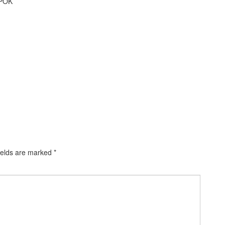
POK
ields are marked
*