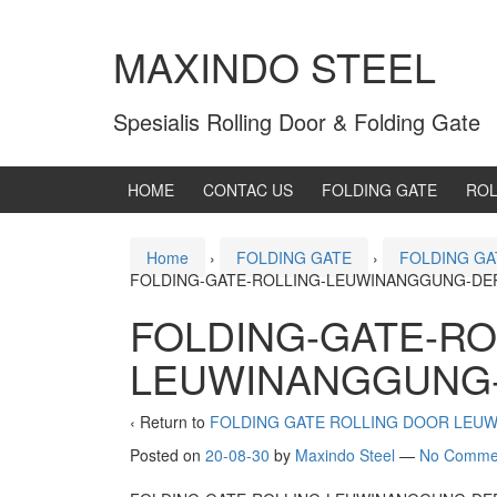
MAXINDO STEEL
Spesialis Rolling Door & Folding Gate
HOME
CONTAC US
FOLDING GATE
ROL
Home
›
FOLDING GATE
›
FOLDING G
FOLDING-GATE-ROLLING-LEUWINANGGUNG-DE
FOLDING-GATE-RO
LEUWINANGGUNG
‹ Return to
FOLDING GATE ROLLING DOOR LEU
Posted on
20-08-30
by
Maxindo Steel
—
No Comme