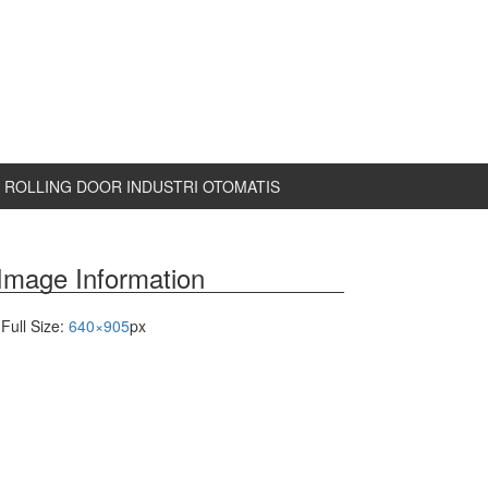
ROLLING DOOR INDUSTRI OTOMATIS
Image Information
Full Size:
640×905
px