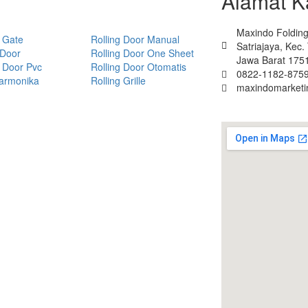
Alamat K
Maxindo Folding 
 Gate
Rolling Door Manual
Satriajaya, Kec
 Door
Rolling Door One Sheet
Jawa Barat 175
 Door Pvc
Rolling Door Otomatis
0822-1182-8759
Harmonika
Rolling Grille
maxindomarket