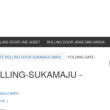
LING DOOR ONE SHEET
ROLLING DOOR JENIS DAN HARGA
TE ROLLING DOOR SUKAMAJU BARU
›
FOLDING-GATE-
LLING-SUKAMAJU -
AMAJU BARU
nts ↓