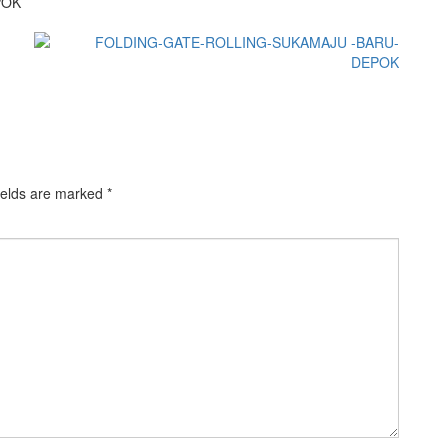
POK
ields are marked
*