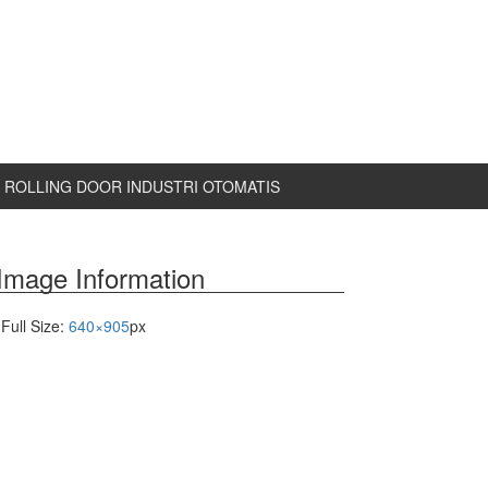
ROLLING DOOR INDUSTRI OTOMATIS
Image Information
Full Size:
640×905
px