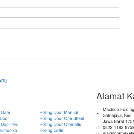
ARU
Alamat K
Maxindo Folding 
 Gate
Rolling Door Manual
Satriajaya, Kec
 Door
Rolling Door One Sheet
Jawa Barat 175
 Door Pvc
Rolling Door Otomatis
0822-1182-8759
Harmonika
Rolling Grille
maxindomarket