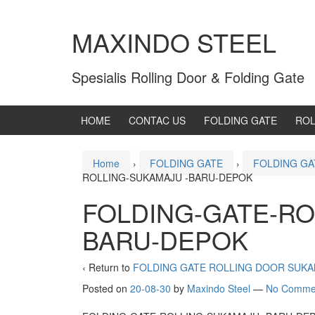
MAXINDO STEEL
Spesialis Rolling Door & Folding Gate
HOME
CONTAC US
FOLDING GATE
ROL
Home
›
FOLDING GATE
›
FOLDING GA
ROLLING-SUKAMAJU -BARU-DEPOK
FOLDING-GATE-RO
BARU-DEPOK
‹ Return to
FOLDING GATE ROLLING DOOR SUK
Posted on
20-08-30
by
Maxindo Steel
—
No Comme