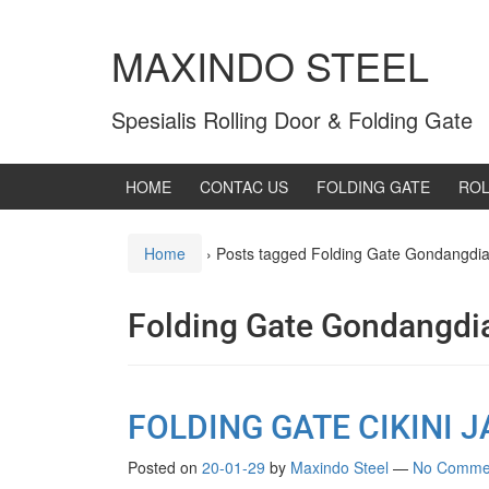
MAXINDO STEEL
Spesialis Rolling Door & Folding Gate
HOME
CONTAC US
FOLDING GATE
ROL
Home
›
Posts tagged Folding Gate Gondangdia
Folding Gate Gondangdi
FOLDING GATE CIKINI 
Posted on
20-01-29
by
Maxindo Steel
—
No Comme