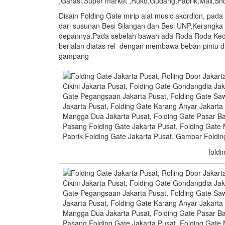
,Garasi,Super market ,Ruko,Gudang,Pabrik,Mall,Sh
Disain Folding Gate mirip alat music akordion, pad
dari susunan Besi Silangan dan Besi UNP,Kerangka 
depannya.Pada sebelah bawah ada Roda Roda Kecil 
berjalan diatas rel dengan membawa beban pintu di
gampang
foldi